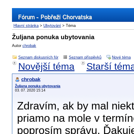
Hlavní stránka
>
Ubytování
> Téma
Žuljana ponuka ubytovania
Autor
chrobak
Seznam diskusních fór
Seznam příspěvků
Nové téma
Novější téma
Starší tém
chrobak
Žuljana ponuka ubytovania
03. 07. 2020 15:14
Zdravím, ak by mal niek
priamo na mole v termín
poprosím správu. Ďakuj