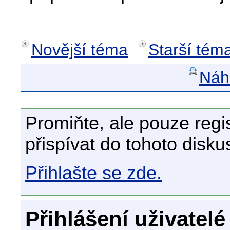
Novější téma
Starší tém
Náhl
Promiňte, ale pouze regi
přispívat do tohoto disku
Přihlašte se zde.
Přihlášení uživatelé