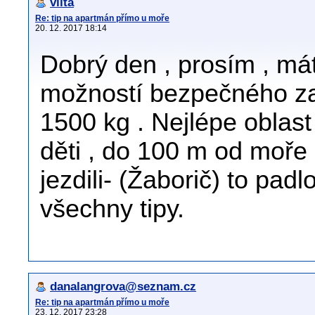
viita
Re: tip na apartmán přímo u moře
20. 12. 2017 18:14
Dobrý den , prosím , má
možností bezpečného zak
1500 kg . Nejlépe oblast
děti , do 100 m od moře 
jezdili- (Žaborič) to pad
všechny tipy.
danalangrova@seznam.cz
Re: tip na apartmán přímo u moře
23. 12. 2017 23:28