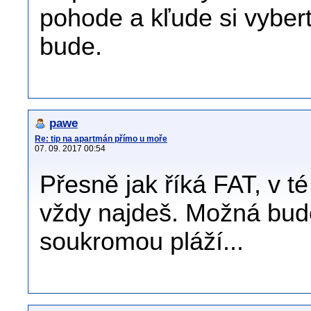
pohode a kľude si vybert
bude.
pawe
Re: tip na apartmán přímo u moře
07. 09. 2017 00:54
Přesně jak říká FAT, v t
vždy najdeš. Možná bude
soukromou pláží...