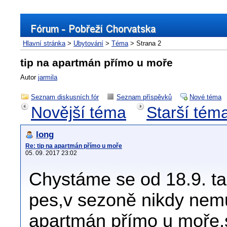
Hlavní stránka
>
Ubytování
>
Téma
> Strana 2
tip na apartmán přímo u moře
Autor
jarmila
Seznam diskusních fór
Seznam příspěvků
Nové téma
Novější téma
Starší tém
long
Re: tip na apartmán přímo u moře
05. 09. 2017 23:02
Chystáme se od 18.9. ta
pes,v sezoně nikdy nem
apartmán přímo u moře,