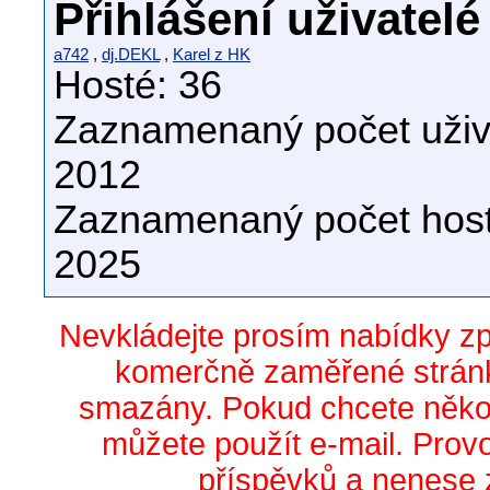
Přihlášení uživatelé
a742
,
dj.DEKL
,
Karel z HK
Hosté: 36
Zaznamenaný počet uživa
2012
Zaznamenaný počet host
2025
Nevkládejte prosím nabídky z
komerčně zaměřené stránk
smazány. Pokud chcete něko
můžete použít e-mail. Prov
příspěvků a nenese 