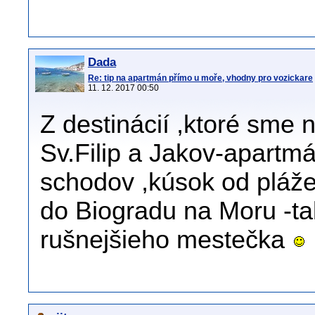
Dada
Re: tip na apartmán přímo u moře, vhodny pro vozickare
11. 12. 2017 00:50
Z destinácií ,ktoré sme 
Sv.Filip a Jakov-apartm
schodov ,kúsok od pláž
do Biogradu na Moru -t
rušnejšieho mestečka