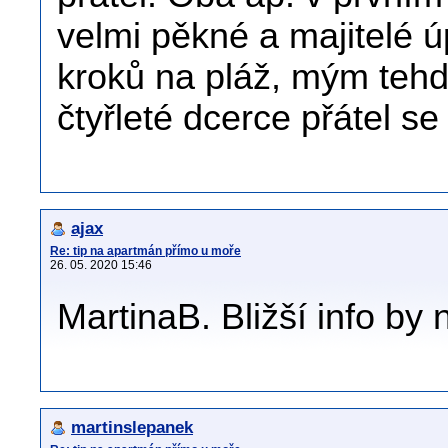
velmi pěkné a majitelé 
kroků na pláž, mým tehd
čtyřleté dcerce přátel se
ajax
Re: tip na apartmán přímo u moře
26. 05. 2020 15:46
MartinaB. Bližší info by
martinslepanek