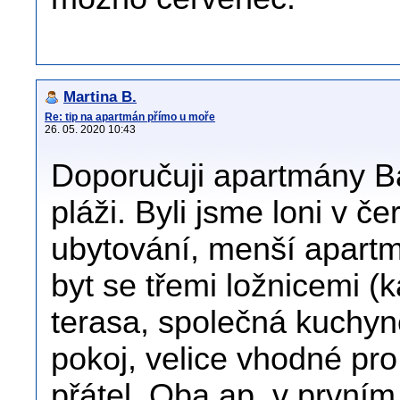
Martina B.
Re: tip na apartmán přímo u moře
26. 05. 2020 10:43
Doporučuji apartmány Ba
pláži. Byli jsme loni v 
ubytování, menší apartm
byt se třemi ložnicemi (
terasa, společná kuchyn
pokoj, velice vhodné pro
přátel. Oba ap. v první