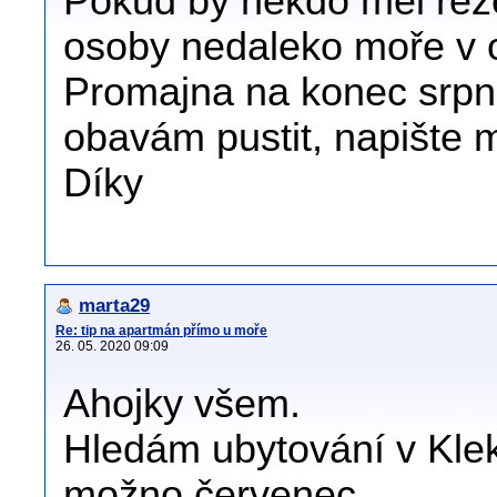
Pokud by někdo měl rez
osoby nedaleko moře v o
Promajna na konec srpna
obavám pustit, napište 
Díky
marta29
Re: tip na apartmán přímo u moře
26. 05. 2020 09:09
Ahojky všem.
Hledám ubytování v Klek
možno červenec.