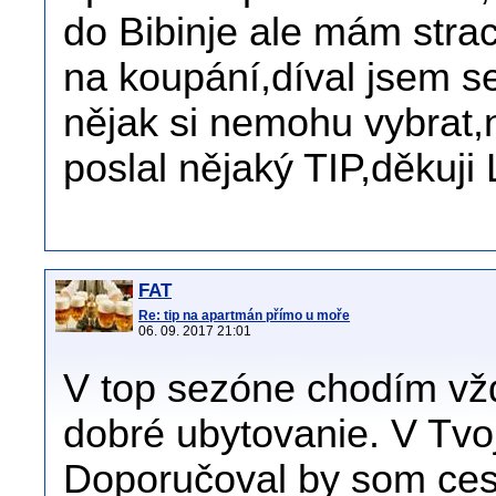
do Bibinje ale mám stra
na koupání,díval jsem se
nějak si nemohu vybrat
poslal nějaký TIP,děkuji
FAT
Re: tip na apartmán přímo u moře
06. 09. 2017 21:01
V top sezóne chodím vžd
dobré ubytovanie. V Tv
Doporučoval by som cest