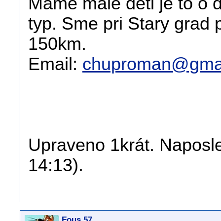
Mame male deti je to o 
typ. Sme pri Stary grad 
150km.
Email:
chuproman@gmai
Upraveno 1krát. Naposle
14:13).
Fous 57