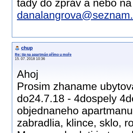
tady do zpráv a nebo na
danalangrova@seznam.
chup
Re: tip na apartmán přímo u moře
15. 07. 2018 10:36
Ahoj
Prosim zhaname ubytova
do24.7.18 - 4dospely 4de
objednaneho apartmanu 
zabradlia, klince, sklo, r