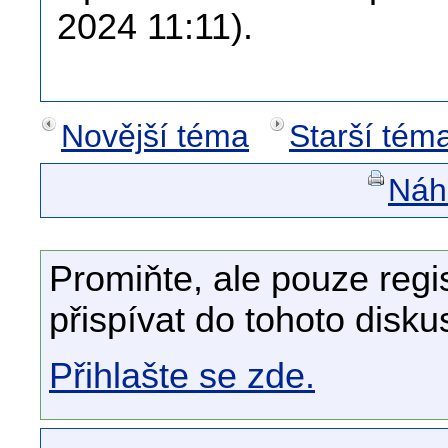
2024 11:11).
Novější téma
Starší tém
Náhl
Promiňte, ale pouze regi
přispívat do tohoto disku
Přihlašte se zde.