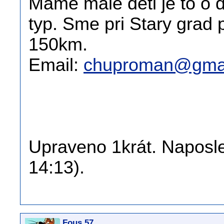
Mame male deti je to o 
typ. Sme pri Stary grad 
150km.
Email:
chuproman@gmai
Upraveno 1krát. Naposle
14:13).
Fous 57