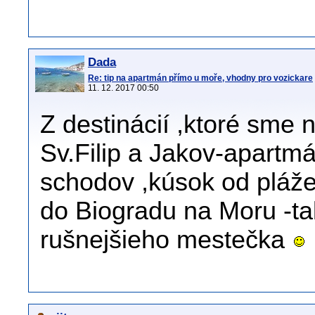
Dada
Re: tip na apartmán přímo u moře, vhodny pro vozickare
11. 12. 2017 00:50
Z destinácií ,ktoré sme 
Sv.Filip a Jakov-apartm
schodov ,kúsok od pláž
do Biogradu na Moru -t
rušnejšieho mestečka