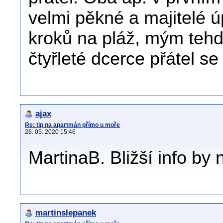
velmi pěkné a majitelé 
kroků na pláž, mým tehd
čtyřleté dcerce přátel se
ajax
Re: tip na apartmán přímo u moře
26. 05. 2020 15:46
MartinaB. Bližší info by
martinslepanek