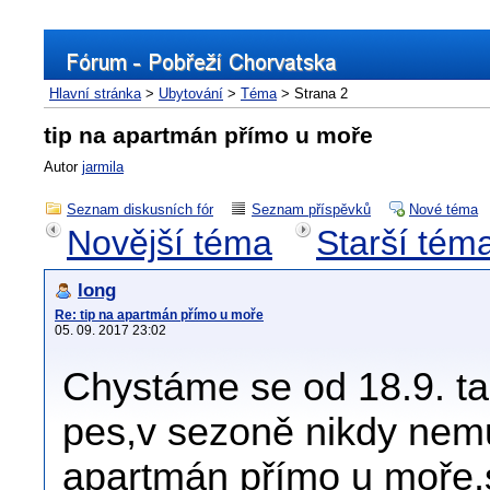
Hlavní stránka
>
Ubytování
>
Téma
> Strana 2
tip na apartmán přímo u moře
Autor
jarmila
Seznam diskusních fór
Seznam příspěvků
Nové téma
Novější téma
Starší tém
long
Re: tip na apartmán přímo u moře
05. 09. 2017 23:02
Chystáme se od 18.9. ta
pes,v sezoně nikdy nem
apartmán přímo u moře,