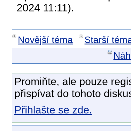
2024 11:11).
Novější téma
Starší tém
Náhl
Promiňte, ale pouze regi
přispívat do tohoto disku
Přihlašte se zde.