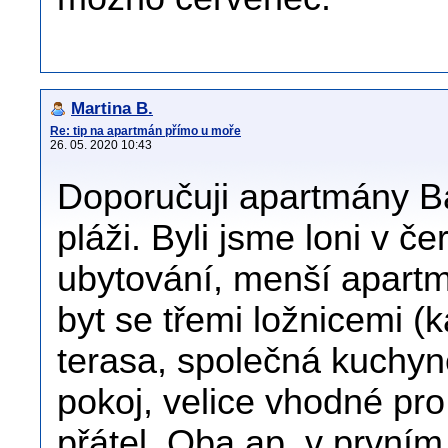
Martina B.
Re: tip na apartmán přímo u moře
26. 05. 2020 10:43
Doporučuji apartmány Ba
pláži. Byli jsme loni v 
ubytování, menší apartm
byt se třemi ložnicemi (
terasa, společná kuchyn
pokoj, velice vhodné pro
přátel. Oba ap. v první