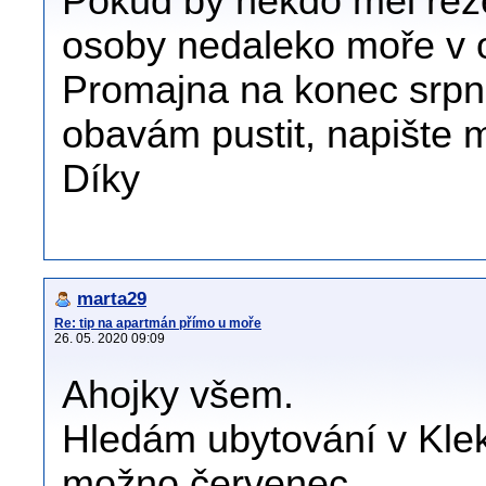
Pokud by někdo měl rez
osoby nedaleko moře v o
Promajna na konec srpna
obavám pustit, napište 
Díky
marta29
Re: tip na apartmán přímo u moře
26. 05. 2020 09:09
Ahojky všem.
Hledám ubytování v Klek
možno červenec.