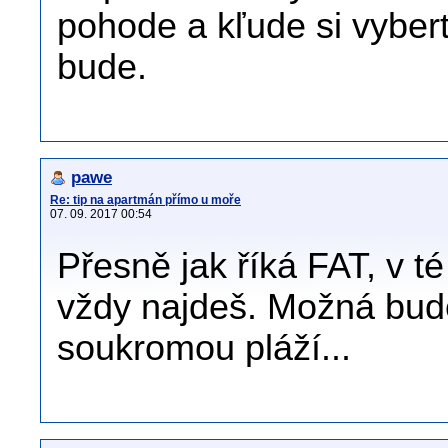
pohode a kľude si vybert
bude.
pawe
Re: tip na apartmán přímo u moře
07. 09. 2017 00:54
Přesně jak říká FAT, v t
vždy najdeš. Možná bude
soukromou pláží...