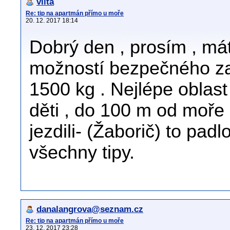
viita
Re: tip na apartmán přímo u moře
20. 12. 2017 18:14
Dobrý den , prosím , má
možností bezpečného zak
1500 kg . Nejlépe oblast
děti , do 100 m od moře 
jezdili- (Žaborič) to pad
všechny tipy.
danalangrova@seznam.cz
Re: tip na apartmán přímo u moře
23. 12. 2017 23:28