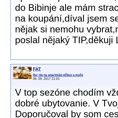
do Bibinje ale mám stra
na koupání,díval jsem se
nějak si nemohu vybrat
poslal nějaký TIP,děkuji
FAT
Re: tip na apartmán přímo u moře
06. 09. 2017 21:01
V top sezóne chodím vžd
dobré ubytovanie. V Tv
Doporučoval by som cest