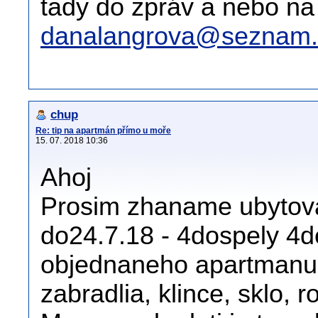
tady do zpráv a nebo na
danalangrova@seznam.
chup
Re: tip na apartmán přímo u moře
15. 07. 2018 10:36
Ahoj
Prosim zhaname ubytova
do24.7.18 - 4dospely 4de
objednaneho apartmanu 
zabradlia, klince, sklo, r