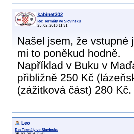
kabinet302
Re: Termály ve Slovinsku
25. 02. 2016 11:31
Našel jsem, že vstupné 
mi to poněkud hodně.
Například v Buku v Maď
přibližně 250 Kč (lázeňs
(zážitková část) 280 Kč.
Leo
Re: Termály ve Slovinsku