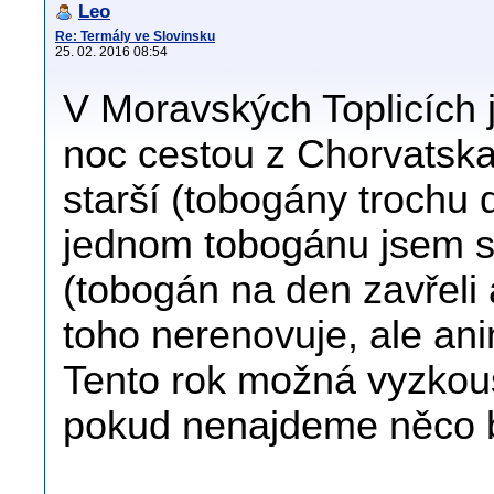
Leo
Re: Termály ve Slovinsku
25. 02. 2016 08:54
V Moravských Toplicích j
noc cestou z Chorvatska.
starší (tobogány trochu 
jednom tobogánu jsem si
(tobogán na den zavřeli 
toho nerenovuje, ale an
Tento rok možná vyzkouš
pokud nenajdeme něco b