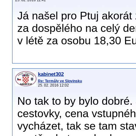
25. 02. 2016 11:41
Já našel pro Ptuj akorát
za dospělého na celý den
v létě za osobu 18,30 Eu
kabinet302
Re: Termály ve Slovinsku
25. 02. 2016 12:02
No tak to by bylo dobré.
cestovky, cena vstupnéh
vycházet, tak se tam st