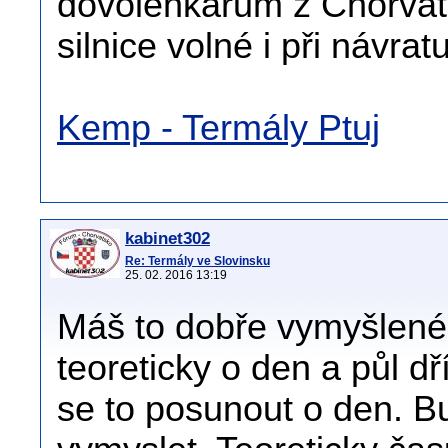
dovolenkářům z Chorvats
silnice volné i při návrat
Kemp - Termály Ptuj
kabinet302
Re: Termály ve Slovinsku
25. 02. 2016 13:19
Máš to dobře vymyšlené.
teoreticky o den a půl dř
se to posunout o den. 