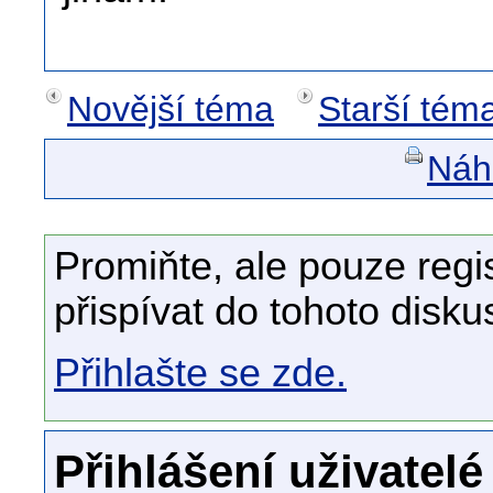
Novější téma
Starší tém
Náhl
Promiňte, ale pouze regi
přispívat do tohoto disku
Přihlašte se zde.
Přihlášení uživatelé