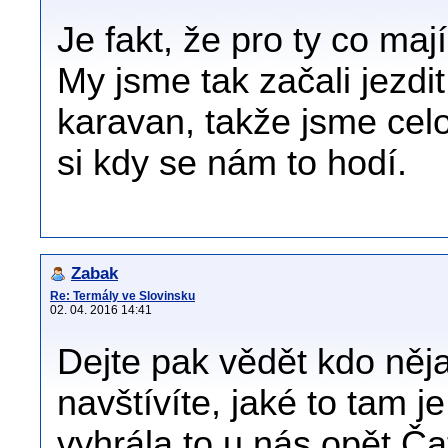
Je fakt, že pro ty co ma
My jsme tak začali jezdit
karavan, takže jsme ce
si kdy se nám to hodí.
Zabak
Re: Termály ve Slovinsku
02. 04. 2016 14:41
Dejte pak vědět kdo něj
navštívíte, jaké to tam je
vyhrála to u nás opět Č