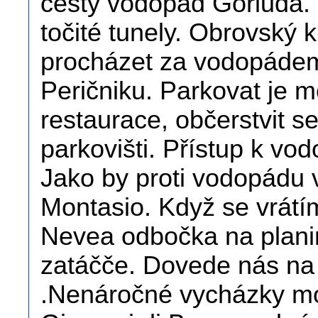
cesty vodopád Goriuda.
točité tunely. Obrovský
procházet za vodopádem
Peričniku. Parkovat je m
restaurace, občerstvit s
parkovišti. Přístup k v
Jako by proti vodopádu 
Montasio. Když se vrátí
Nevea odbočka na plani
zatáčče. Dovede nás na 
.Nenáročné vycházky mo