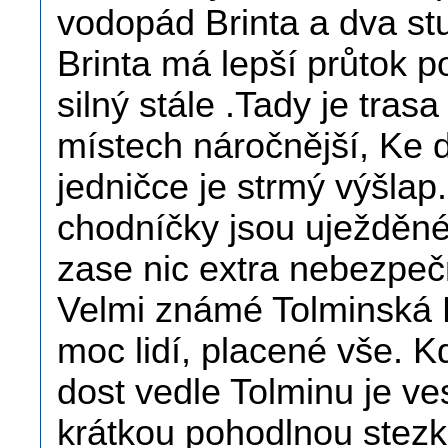
vodopád Brinta a dva s
Brinta má lepší průtok p
silný stále .Tady je tras
místech náročnější, Ke d
jedničce je strmý výšlap
chodníčky jsou uježděné.
zase nic extra nebezpeč
Velmi známé Tolminská K
moc lidí, placené vše. 
dost vedle Tolminu je ve
krátkou pohodlnou stezk