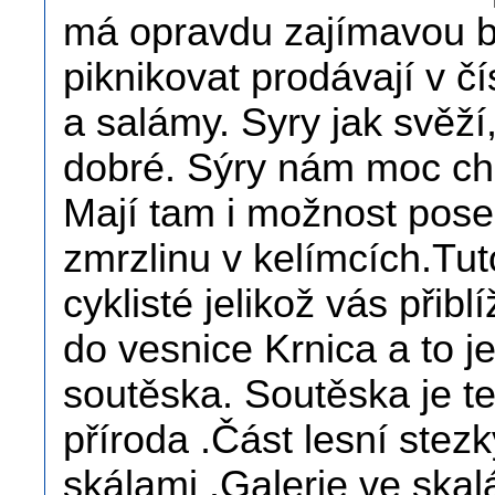
má opravdu zajímavou ba
piknikovat prodávají v 
a salámy. Syry jak svěží
dobré. Sýry nám moc ch
Mají tam i možnost posez
zmrzlinu v kelímcích.Tut
cyklisté jelikož vás přib
do vesnice Krnica a to j
soutěska. Soutěska je t
příroda .Část lesní stez
skálami .Galerie ve skal