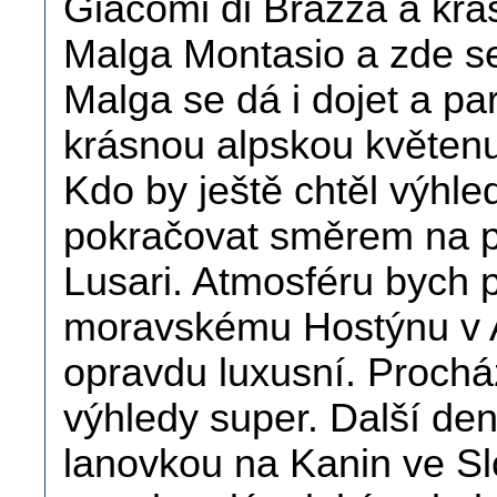
Giacomi di Brazza a krá
Malga Montasio a zde se
Malga se dá i dojet a pa
krásnou alpskou květenu
Kdo by ještě chtěl výhled
pokračovat směrem na p
Lusari. Atmosféru bych 
moravskému Hostýnu v 
opravdu luxusní. Proch
výhledy super. Další den
lanovkou na Kanin ve Sl