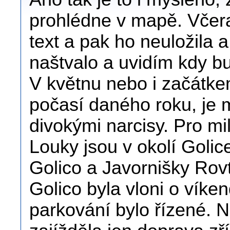
prohlédne v mapě. Včer
text a pak ho neuložila a
naštvalo a uvidím kdy bu
V květnu nebo i začátkem
počasí daného roku, je 
divokými narcisy. Pro mil
Louky jsou v okolí Golic
Golico a Javornišky Rov
Golico byla vloni o vík
parkování bylo řízené. 