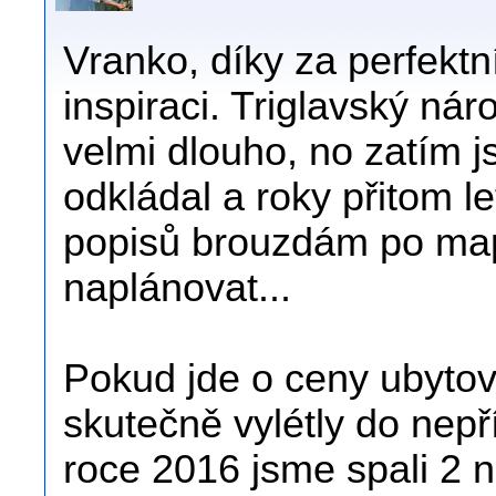
Vranko, díky za perfektn
inspiraci. Triglavský ná
velmi dlouho, no zatím j
odkládal a roky přitom let
popisů brouzdám po ma
naplánovat...
Pokud jde o ceny ubytová
skutečně vylétly do nep
roce 2016 jsme spali 2 n