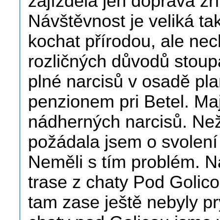
zajížděla jen doprava zř
Návštěvnost je veliká tak
kochat přírodou, ale ne
rozličných důvodů stoupa
plné narcisů v osadě pl
penzionem pri Betel. Maj
nádherných narcisů. Než
požádala jsem o svolení
Neměli s tím problém. N
trase z chaty Pod Golico
tam zase ještě nebyly pr