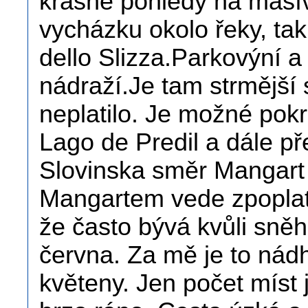
krásné pohledy na masí
vycházku okolo řeky, tak
dello Slizza.Parkovýní a
nádraží.Je tam strmější 
neplatilo. Je možné pokr
Lago de Predil a dále př
Slovinska směr Mangart
Mangartem vede zpoplatn
že často bývá kvůli sně
června. Za mě je to nád
květeny. Jen počet míst