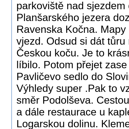
parkoviště nad sjezdem
Planšarského jezera doz
Ravenska Kočna. Mapy n
vjezd. Odsud si dát tůr
Českou koču. Je to krás
líbilo. Potom přejet zas
Pavličevo sedlo do Slovi
Výhledy super .Pak to vz
směr Podolševa. Cesto
a dále restaurace u kap
Logarskou dolinu. Klem