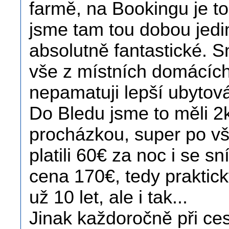
farmě, na Bookingu je to
jsme tam tou dobou jedin
absolutně fantastické. 
vše z místních domácích
nepamatuji lepší ubytová
Do Bledu jsme to měli 
procházkou, super po v
platili 60€ za noc i se sn
cena 170€, tedy praktick
už 10 let, ale i tak...
Jinak každoročně při ce