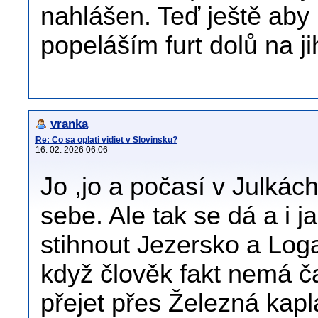
nahlášen. Teď ještě aby 
popeláším furt dolů na ji
vranka
Re: Co sa oplati vidiet v Slovinsku?
16. 02. 2026 06:06
Jo ,jo a počasí v Julkác
sebe. Ale tak se dá a i 
stihnout Jezersko a Log
když člověk fakt nemá č
přejet přes Železná kapl