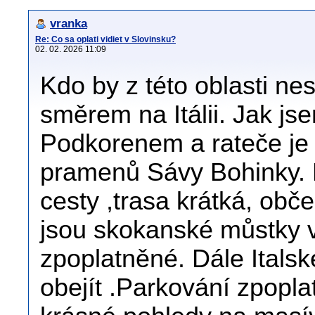
vranka
Re: Co sa oplati vidiet v Slovinsku?
02. 02. 2026 11:09
Kdo by z této oblasti n
směrem na Itálii. Jak js
Podkorenem a rateče je j
pramenů Sávy Bohinky. M
cesty ,trasa krátká, obče
jsou skokanské můstky v
zpoplatněné. Dále Italské
obejít .Parkování zpopl