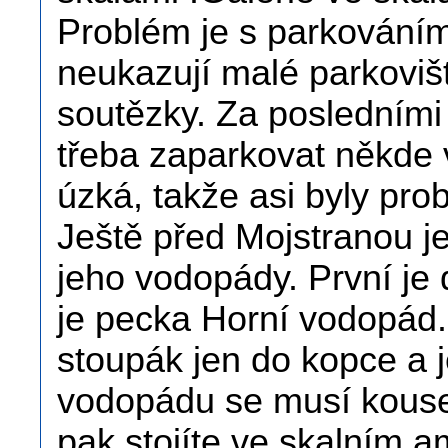
Problém je s parkováním
neukazují malé parkovišt
soutězky. Za posledními
třeba zaparkovat někde 
úzká, takže asi byly pro
Ještě před Mojstranou j
jeho vodopády. První je 
je pecka Horní vodopád. 
stoupák jen do kopce a
vodopádu se musí kousek
pak stojíte ve skalním a