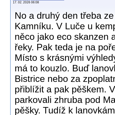
17. 02. 2026 06:08
No a druhý den třeba ze
Kamníku. V Luče u kempu
něco jako eco skanzen a
řeky. Pak teda je na poř
Místo s krásnými výhledy, 
má to kouzlo. Buď lanov
Bistrice nebo za zpopla
přiblížit a pak pěškem. Vo
parkovali zhruba pod Mal
pěšky. Tudíž k lanovkám