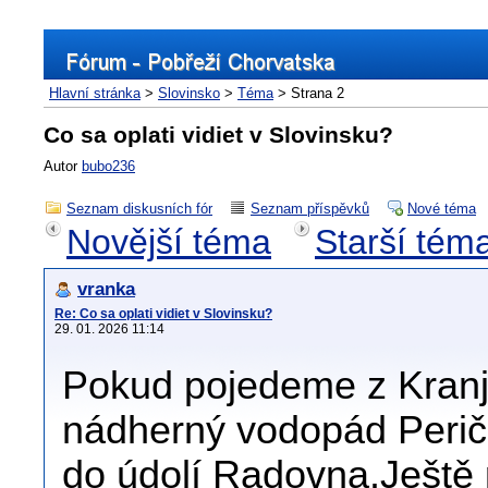
Hlavní stránka
>
Slovinsko
>
Téma
> Strana 2
Co sa oplati vidiet v Slovinsku?
Autor
bubo236
Seznam diskusních fór
Seznam příspěvků
Nové téma
Novější téma
Starší tém
vranka
Re: Co sa oplati vidiet v Slovinsku?
29. 01. 2026 11:14
Pokud pojedeme z Kranj
nádherný vodopád Perič
do údolí Radovna.Ještě 