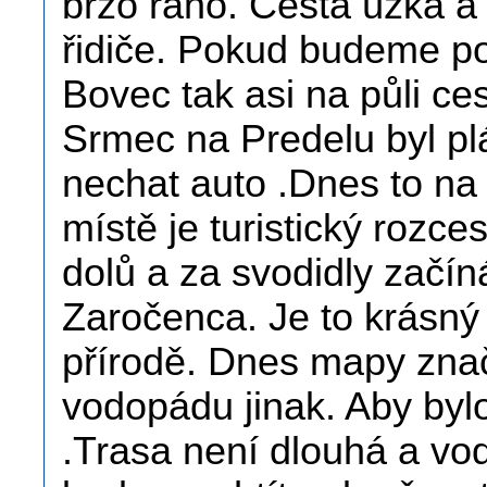
brzo ráno. Cesta úzká a k
řidiče. Pokud budeme po
Bovec tak asi na půli c
Srmec na Predelu byl plá
nechat auto .Dnes to na
místě je turistický rozce
dolů a za svodidly začí
Zaročenca. Je to krásný 
přírodě. Dnes mapy znač
vodopádu jinak. Aby byl
.Trasa není dlouhá a v