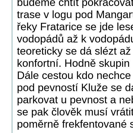
budeme chtít pokračov
trase v logu pod Manga
řeky Fratarice se jde l
vodopádů až k vodopádu 
teoreticky se dá slézt až
konfortní. Hodně skupin
Dále cestou kdo nechce 
pod pevností Kluže se dá
parkovat u pevnost a neb
se pak člověk musí vrátit
poměrně frekfentované si