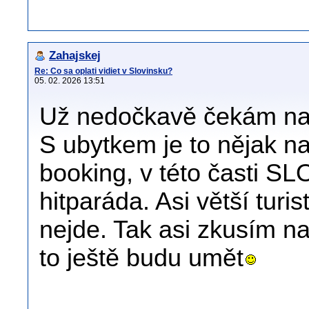
Zahajskej
Re: Co sa oplati vidiet v Slovinsku?
05. 02. 2026 13:51
Už nedočkavě čekám na d
S ubytkem je to nějak n
booking, v této časti SL
hitparáda. Asi větší turis
nejde. Tak asi zkusím naj
to ještě budu umět