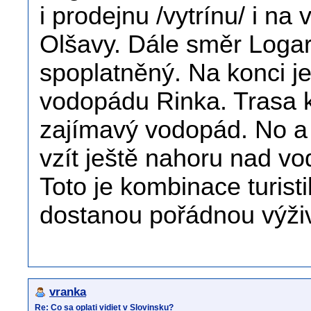
i prodejnu /vytrínu/ i n
Olšavy. Dále směr Logar
spoplatněný. Na konci j
vodopádu Rinka. Trasa k
zajímavý vodopád. No a
vzít ještě nahoru nad vo
Toto je kombinace turistik
dostanou pořádnou výži
vranka
Re: Co sa oplati vidiet v Slovinsku?