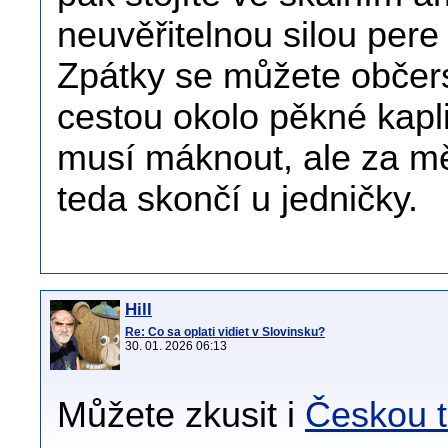
neuvěřitelnou silou pere
Zpátky se můžete občerst
cestou okolo pěkné kapl
musí máknout, ale za mě t
teda skončí u jedničky.
Hill
Re: Co sa oplati vidiet v Slovinsku?
30. 01. 2026 06:13
Můžete zkusit i
Českou t