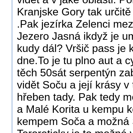
Kranjske Gory tak určitě
.Pak jezírka Zelenci me
Jezero Jasná ikdyž je u
kudy dál? Vršič pass je 
dne.To je tu plno aut a c
těch 50sát serpentýn za
vidět Soču a její krásy v
hřeben tady. Pak tedy m
a Malé Korita u kempu ko
kempem Soča a možná Š