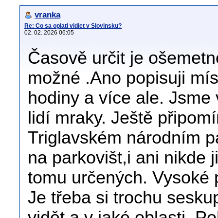
vranka
Re: Co sa oplati vidiet v Slovinsku?
02. 02. 2026 06:05
Časově určit je ošemetn
možné .Ano popisuji míst
hodiny a více ale. Jsme
lidí mraky. Ještě připom
Triglavském národním pa
na parkovišt,i ani nikde
tomu určených. Vysoké 
Je třeba si trochu sesk
vidět a v jaké oblasti. P