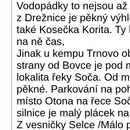
Vodopádky to nejsou až 
z Drežnice je pěkný výhl
také Kosečka Korita. Ty 
na ně čas,
Jinak u kempu Trnovo o
strany od Bovce je pod
lokalita řeky Soča. Od 
pěkné. Parkování na po
místo Otona na řece Soč
silnice je malý plácek n
Z vesničky Selce /Málo p