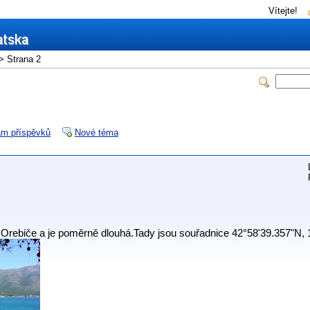
Vítejte!
> Strana 2
m příspěvků
Nové téma
e Orebiče a je poměrně dlouhá.Tady jsou souřadnice 42°58'39.357"N,