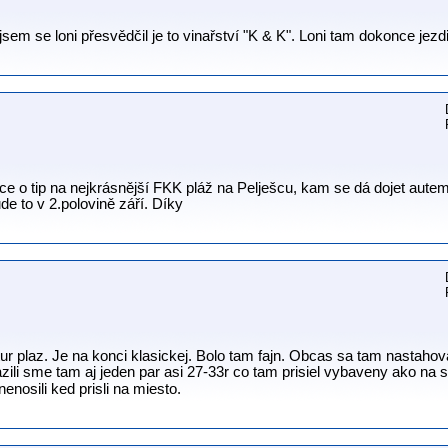
 jsem se loni přesvědčil je to vinařství "K & K". Loni tam dokonce jezdil
e o tip na nejkrásnější FKK pláž na Pelješcu, kam se dá dojet autem 
de to v 2.polovině září. Díky
ur plaz. Je na konci klasickej. Bolo tam fajn. Obcas sa tam nastahova
azili sme tam aj jeden par asi 27-33r co tam prisiel vybaveny ako na s
nenosili ked prisli na miesto.