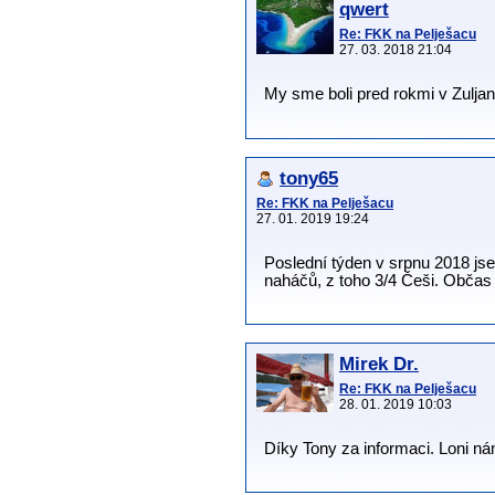
qwert
Re: FKK na Pelješacu
27. 03. 2018 21:04
My sme boli pred rokmi v Zuljane
tony65
Re: FKK na Pelješacu
27. 01. 2019 19:24
Poslední týden v srpnu 2018 jse
naháčů, z toho 3/4 Češi. Občas s
Mirek Dr.
Re: FKK na Pelješacu
28. 01. 2019 10:03
Díky Tony za informaci. Loni ná