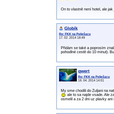
On to vlastně není hotel, ale jak
Globík
Re: FKK na Pelješacu
17. 02. 2014 18:49
Přidám se také a poprosím znalc
pohodlné cestě do 10 minut). Bu
qwert
Re: FKK na Pelješacu
16. 04. 2014 14:01
My sme chodili do Zuljani na nat
ale to sa najde vsade. Ale z
osmelil a za 2 dni uz plavky ani 