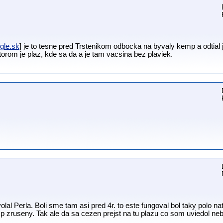
gle.sk
] je to tesne pred Trstenikom odbocka na byvaly kemp a odtial j
rom je plaz, kde sa da a je tam vacsina bez plaviek.
al Perla. Boli sme tam asi pred 4r. to este fungoval bol taky polo n
mp zruseny. Tak ale da sa cezen prejst na tu plazu co som uviedol ne