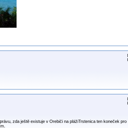
 zprávu, zda ještě existuje v Orebiči na plážiTrstenica ten koneček pr
ím.