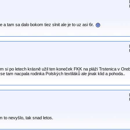
 a tam sa dalo bokom tiez slnit ale je to uz asi 6r.
m si po letech krásně užil ten koneček FKK na pláži Trstenica v Ore
e tam nacpala rodinka Polských textiláků ale jinak klid a pohoda..
m to nevyšlo, tak snad letos.