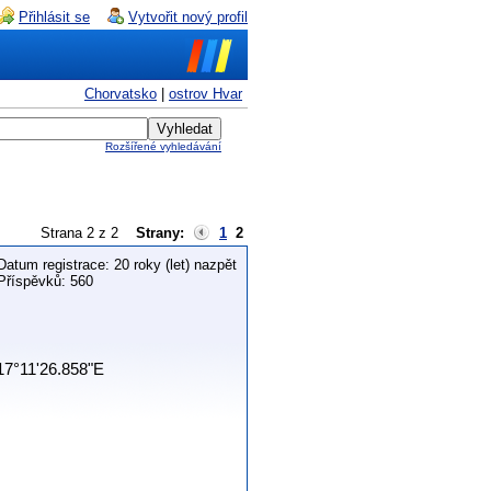
Přihlásit se
Vytvořit nový profil
Chorvatsko
|
ostrov Hvar
Rozšířené vyhledávání
Strana 2 z 2
Strany:
1
2
Datum registrace: 20 roky (let) nazpět
Příspěvků: 560
 17°11'26.858"E