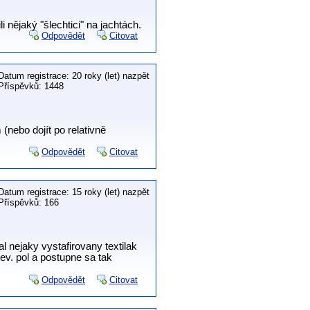
i nějaký "šlechtici" na jachtách.
Odpovědět
Citovat
Datum registrace: 20 roky (let) nazpět
Příspěvků: 1448
(nebo dojít po relativně
Odpovědět
Citovat
Datum registrace: 15 roky (let) nazpět
Příspěvků: 166
l nejaky vystafirovany textilak
ev. pol a postupne sa tak
Odpovědět
Citovat