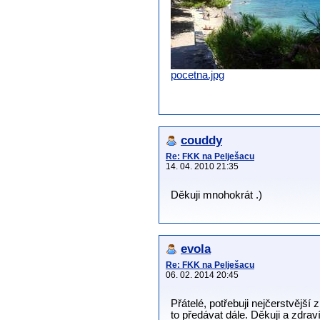
pocetna.jpg
couddy
Re: FKK na Pelješacu
14. 04. 2010 21:35
Děkuji mnohokrát .)
evola
Re: FKK na Pelješacu
06. 02. 2014 20:45
Přátelé, potřebuji nejčerstvější
to předávat dále. Děkuji a zdrav