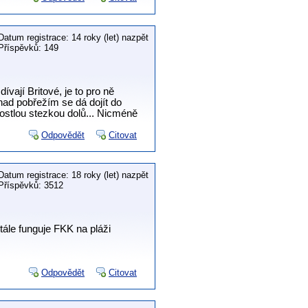
Datum registrace: 14 roky (let) nazpět
Příspěvků: 149
vají Britové, je to pro ně
nad pobřežím se dá dojít do
rostlou stezkou dolů... Nicméně
Odpovědět
Citovat
Datum registrace: 18 roky (let) nazpět
Příspěvků: 3512
stále funguje FKK na pláži
Odpovědět
Citovat