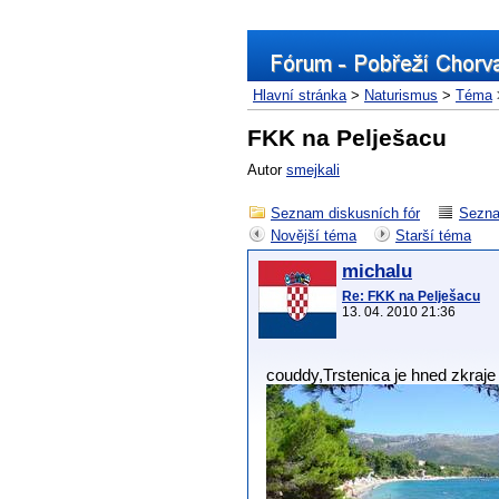
Hlavní stránka
>
Naturismus
>
Téma
FKK na Pelješacu
Autor
smejkali
Seznam diskusních fór
Sezna
Novější téma
Starší téma
michalu
Re: FKK na Pelješacu
13. 04. 2010 21:36
couddy,Trstenica je hned zkraj