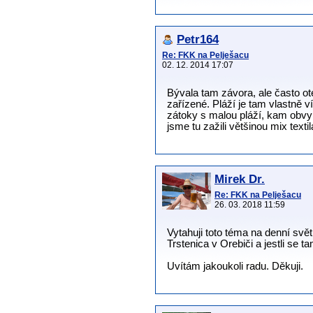
Petr164
Re: FKK na Pelješacu
02. 12. 2014 17:07
Bývala tam závora, ale často ot
zařízené. Pláží je tam vlastně 
zátoky s malou pláží, kam obvyk
jsme tu zažili většinou mix texti
Mirek Dr.
Re: FKK na Pelješacu
26. 03. 2018 11:59
Vytahuji toto téma na denní svět
Trstenica v Orebiči a jestli se
Uvítám jakoukoli radu. Děkuji.