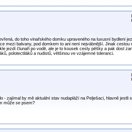
evřená, do toho vinařského domku upraveného na luxusní bydlení jezdí
více mezi balvany, pod domkem to ani není nejvábnější. Jinak cestou 
le jezdí člunaři po vodě, ale je to kousek cesty pěšky a pak dost za
láků, polotectiláků a nudistů, většinou ve vzájemné toleranci.
lo - zajímal by mě aktuální stav nudapláží na Pelješaci, hlavně jestli 
 tam může se psem?