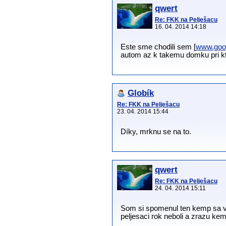
qwert
Re: FKK na Pelješacu
16. 04. 2014 14:18
Este sme chodili sem [
www.goo
autom az k takemu domku pri kto
Globík
Re: FKK na Pelješacu
23. 04. 2014 15:44
Díky, mrknu se na to.
qwert
Re: FKK na Pelješacu
24. 04. 2014 15:11
Som si spomenul ten kemp sa vol
peljesaci rok neboli a zrazu ke