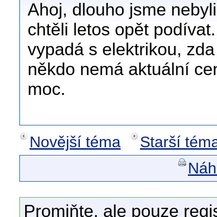
Ahoj, dlouho jsme nebyl
chtěli letos opět podívat
vypadá s elektrikou, zda
někdo nemá aktuální cení
moc.
Novější téma
Starší tém
Náhl
Promiňte, ale pouze regi