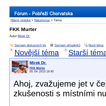
Hlavní stránka
>
Naturismus
> Téma
FKK Murter
Autor
Mirek Dr.
Seznam diskusních fór
Seznam příspěvků
Nové téma
Novější téma
Starší tém
Mirek Dr.
FKK Murter
05. 04. 2015 16:45
Ahoj, zvažujeme jet v č
zkušenosti s místními n