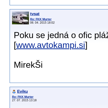
tvsat
Re: FKK Murter
06. 04. 2015 18:02
Poku se jedná o ofic plá
[
www.avtokampi.si
]
MirekŠi
Evíku
Re: FKK Murter
27. 07. 2015 13:18