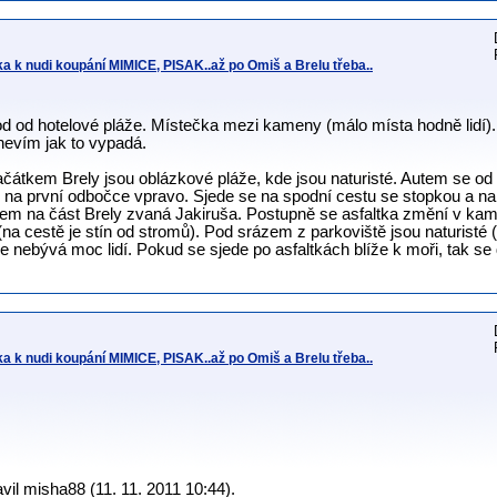
 k nudi koupání MIMICE, PISAK..až po Omiš a Brelu třeba..
od hotelové pláže. Místečka mezi kameny (málo místa hodně lidí). By
 nevím jak to vypadá.
začátkem Brely jsou oblázkové pláže, kde jsou naturisté. Autem se 
d na první odbočce vpravo. Sjede se na spodní cestu se stopkou a na
em na část Brely zvaná Jakiruša. Postupně se asfaltka změní v kame
na cestě je stín od stromů). Pod srázem z parkoviště jsou naturisté 
de nebývá moc lidí. Pokud se sjede po asfaltkách blíže k moři, tak se
 k nudi koupání MIMICE, PISAK..až po Omiš a Brelu třeba..
il misha88 (11. 11. 2011 10:44).