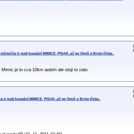
místečka k nudi koupání MIMICE, PISAK..až po Omiš a Brelu třeba..
 Mimic je to cca 10km autem ale stojí to zato.
 k nudi koupání MIMICE, PISAK..až po Omiš a Brelu třeba..