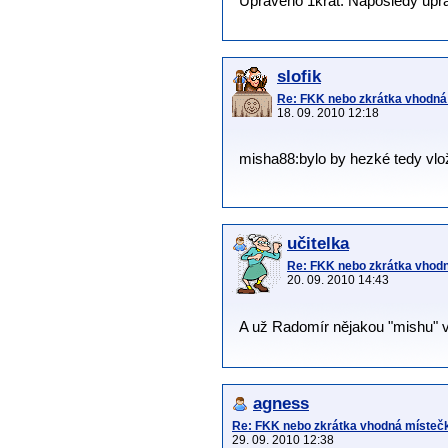
Upraveno 1krát. Naposledy uprav
slofik
Re: FKK nebo zkrátka vhodná 
18. 09. 2010 12:18
misha88:bylo by hezké tedy vloži
učitelka
Re: FKK nebo zkrátka vhodná
20. 09. 2010 14:43
A už Radomír nějakou "mishu" vl
agness
Re: FKK nebo zkrátka vhodná místečka
29. 09. 2010 12:38