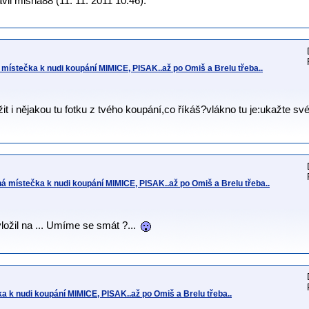
il misha88 (11. 11. 2011 10:46).
místečka k nudi koupání MIMICE, PISAK..až po Omiš a Brelu třeba..
t i nějakou tu fotku z tvého koupání,co říkáš?vlákno tu je:ukažte sv
 místečka k nudi koupání MIMICE, PISAK..až po Omiš a Brelu třeba..
ožil na ... Umíme se smát ?...
 k nudi koupání MIMICE, PISAK..až po Omiš a Brelu třeba..