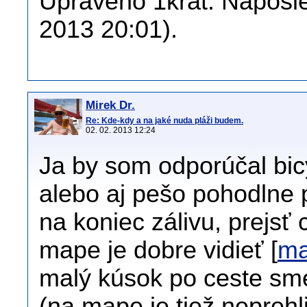
Upraveno 1krát. Naposled
2013 20:01).
Mirek Dr.
Re: Kde-kdy a na jaké nuda pláži budem.
02. 02. 2013 12:24
Ja by som odporúčal bicy
alebo aj pešo pohodlne 
na koniec zálivu, prejsť c
mape je dobre vidieť [
ma
malý kúsok po ceste sm
(na mape je tiež nepreh