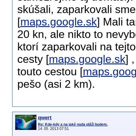
skúšali, zaparkovali sm
[
maps.google.sk
] Mali 
20 kn, ale nikto to nevyb
ktorí zaparkovali na tej
cesty [
maps.google.sk
] 
touto cestou [
maps.goog
pešo (asi 2 km).
qwert
Re: Kde-kdy a na jaké nuda pláži budem.
14. 05. 2013 07:51