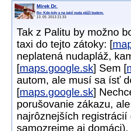
Mirek Dr.
Re: Kde-kdy a na jaké nuda pláži budem.
13. 05. 2013 21:33
Tak z Palitu by možno b
taxi do tejto zátoky: [
map
neplatená nudapláž, kam 
[
maps.google.sk
] Sem [
autom, ale musí sa ísť d
[
maps.google.sk
] Nechc
porušovanie zákazu, ale
najrôznejších registráci
samozrejme aj domáci).