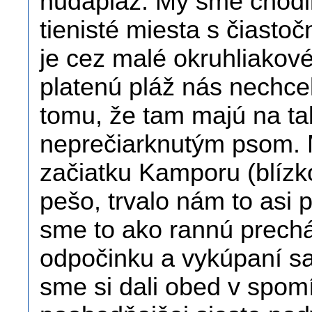
nudapláž. My sme chodil
tienisté miesta s čiast
je cez malé okruhliakov
platenú pláž nás nechcel
tomu, že tam majú na ta
neprečiarknutým psom. 
začiatku Kamporu (blízko
pešo, trvalo nám to asi p
sme to ako rannú prech
odpočinku a vykúpaní sa
sme si dali obed v spomí