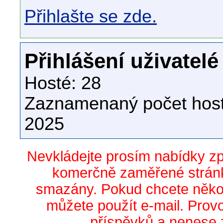
Přihlašte se zde.
Přihlášení uživatelé
Hosté: 28
Zaznamenaný počet host
2025
Nevkládejte prosím nabídky z
komerčně zaměřené stránk
smazány. Pokud chcete něko
můžete použít e-mail. Prov
příspěvků a nenese 