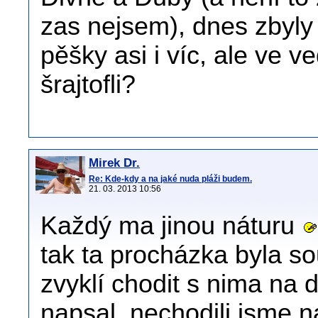
zas nejsem), dnes zbyly 
pěšky asi i víc, ale ve v
šrajtofli?
Mirek Dr.
Re: Kde-kdy a na jaké nuda pláži budem.
21. 03. 2013 10:56
Každý ma jinou náturu
tak ta procházka byla 
zvyklí chodit s nima na 
napsal, nechodili jsme n