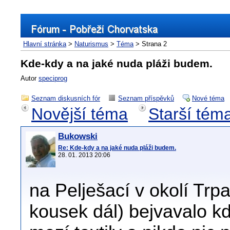
Hlavní stránka
>
Naturismus
>
Téma
> Strana 2
Kde-kdy a na jaké nuda pláži budem.
Autor
speciprog
Seznam diskusních fór
Seznam příspěvků
Nové téma
Novější téma
Starší tém
Bukowski
Re: Kde-kdy a na jaké nuda pláži budem.
28. 01. 2013 20:06
na Pelješací v okolí Trp
kousek dál) bejvavalo kd