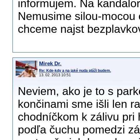
informujem. Na kandalor
Nemusime silou-mocou ch
chceme najst bezplavkov
Mirek Dr.
Re: Kde-kdy a na jaké nuda pláži budem.
13. 02. 2013 10:51
Neviem, ako je to s park
končinami sme išli len r
chodníčkom k zálivu pri 
podľa čuchu pomedzi zá