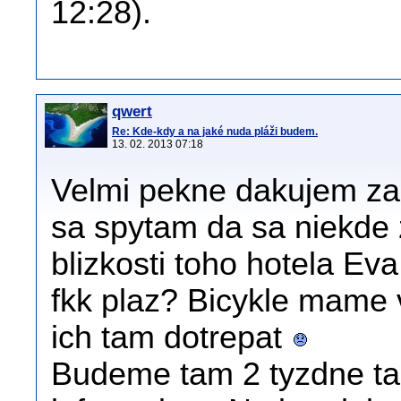
12:28).
qwert
Re: Kde-kdy a na jaké nuda pláži budem.
13. 02. 2013 07:18
Velmi pekne dakujem za
sa spytam da sa niekde 
blizkosti toho hotela E
fkk plaz? Bicykle mame v
ich tam dotrepat
Budeme tam 2 tyzdne ta