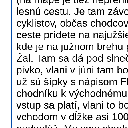
lesnú cestu. Je tam závo
cyklistov, občas chodco
ceste prídete na najužši
kde je na južnom brehu 
Žal. Tam sa dá pod slneč
pivko, vlani v júni tam b
už sú šípky s nápisom F
chodníku k východnému
vstup sa platí, vlani to 
vchodom v dĺžke asi 100