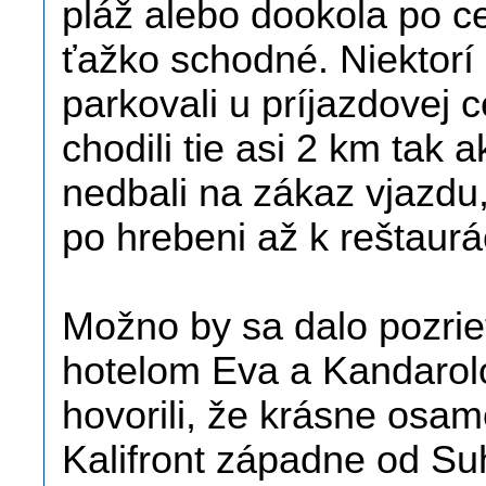
pláž alebo dookola po ce
ťažko schodné. Niektorí ľ
parkovali u príjazdovej 
chodili tie asi 2 km tak 
nedbali na zákaz vjazdu, 
po hrebeni až k reštaurác
Možno by sa dalo pozrie
hotelom Eva a Kandarolo
hovorili, že krásne osam
Kalifront západne od Su