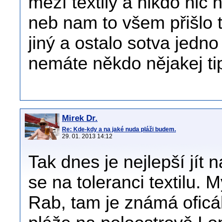
mezí textily a nikdo nic
neb nam to všem přišlo t
jiný a ostalo sotva jedn
nemáte někdo nějakej ti
Mirek Dr.
Re: Kde-kdy a na jaké nuda pláži budem.
29. 01. 2013 14:12
Tak dnes je nejlepší jít 
se na toleranci textilu. 
Rab, tam je známá oficál