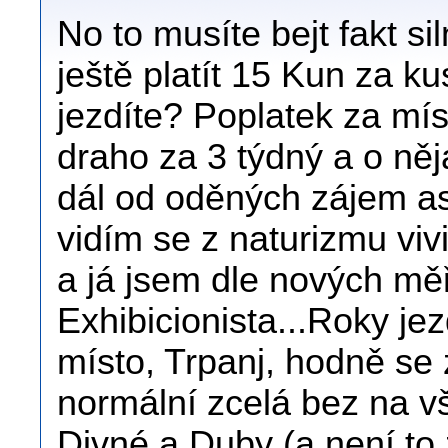
No to musíte bejt fakt si
ještě platít 15 Kun za k
jezdíte? Poplatek za míst
draho za 3 týdný a o ně
dál od oděných zájem as
vidím se z naturizmu viv
a já jsem dle nových měř
Exhibicionista...Roky j
místo, Trpanj, hodně se 
normální zcelá bez na vš
Divné a Duby (a není to 