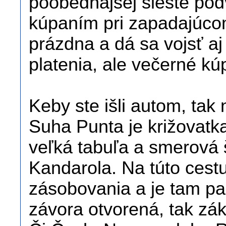
poobedňajšej sieste po
kúpaním pri zapadajúcom
prázdna a dá sa vojsť a
platenia, ale večerné kú
Keby ste išli autom, tak
Suha Punta je križovatka
veľká tabuľa a smerová š
Kandarola. Na túto cest
zásobovania a je tam par
závora otvorená, tak zák