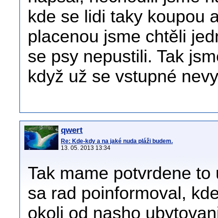
kde se lidi taky koupou 
placenou jsme chtěli jed
se psy nepustili. Tak jsm
když už se vstupné nevy
qwert
Re: Kde-kdy a na jaké nuda pláži budem.
13. 05. 2013 13:34
Tak mame potvrdene to u
sa rad poinformoval, kde
okoli od nasho ubytovani