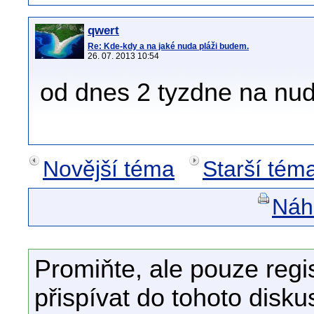
qwert
Re: Kde-kdy a na jaké nuda pláži budem.
26. 07. 2013 10:54
od dnes 2 tyzdne na nu
Novější téma
Starší tém
Náhl
Promiňte, ale pouze regi
přispívat do tohoto disku