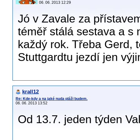
06. 06. 2013 12:29
Jó v Zavale za přístave
téměř stálá sestava a s
každý rok. Třeba Gerd, te
Stuttgardtu jezdí jen výj
krall12
Re: Kde-kdy a na jaké nuda pláži budem.
06. 06. 2013 13:52
Od 13.7. jeden týden Val