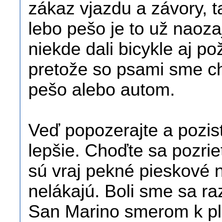
zákaz vjazdu a závory, t
lebo pešo je to už naoz
niekde dali bicykle aj po
pretože so psami sme ch
pešo alebo autom.
Veď popozerajte a pozisť
lepšie. Choďte sa pozrie
sú vraj pekné pieskové n
nelákajú. Boli sme sa r
San Marino smerom k plá