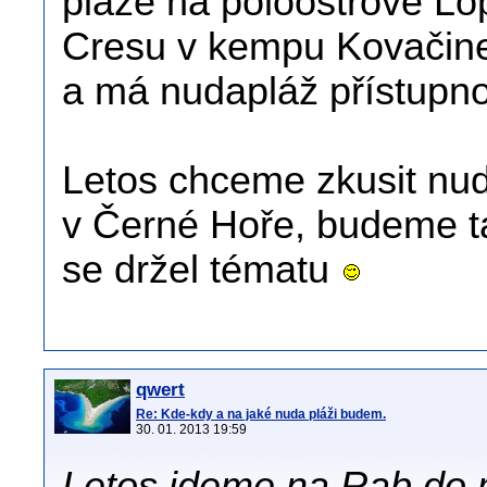
pláže na poloostrově Lop
Cresu v kempu Kovačine,
a má nudapláž přístupno
Letos chceme zkusit nud
v Černé Hoře, budeme ta
se držel tématu
qwert
Re: Kde-kdy a na jaké nuda pláži budem.
30. 01. 2013 19:59
Letos ideme na Rab do m