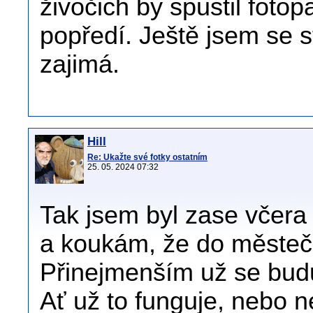
živočich by spustil fotopa
popředí. Ještě jsem se s
zajimá.
Hill
Re: Ukažte své fotky ostatním
25. 05. 2024 07:32
Tak jsem byl zase včera
a koukám, že do městečk
Přinejmenším už se bud
Ať už to funguje, nebo n