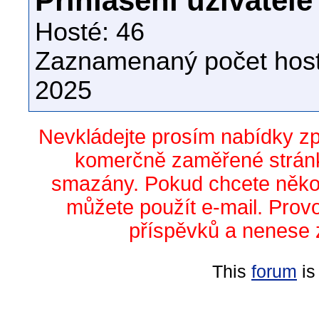
Přihlášení uživatelé
Hosté: 46
Zaznamenaný počet host
2025
Nevkládejte prosím nabídky z
komerčně zaměřené stránk
smazány. Pokud chcete něko
můžete použít e-mail. Prov
příspěvků a nenese 
This
forum
is