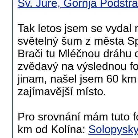
Sv. Jure, Gornja Podstr
Tak letos jsem se vydal 
světelný šum z města Spl
Brači tu Mléčnou dráhu do
zvědavý na výslednou fot
jinam, našel jsem 60 km 
zajímavější místo.
Pro srovnání mám tuto f
km od Kolína:
Solopysk