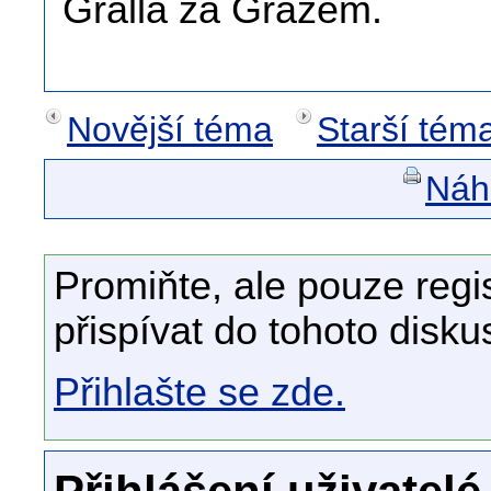
Gralla za Grazem.
Novější téma
Starší tém
Náhl
Promiňte, ale pouze regi
přispívat do tohoto disku
Přihlašte se zde.