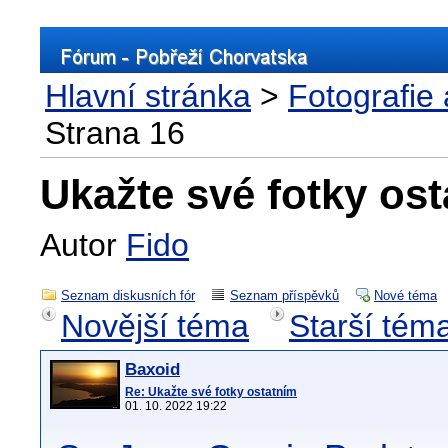
Hlavní stránka
>
Fotografie
Strana 16
Ukažte své fotky os
Autor
Fido
Seznam diskusních fór
Seznam příspěvků
Nové téma
Novější téma
Starší tém
Baxoid
Re: Ukažte své fotky ostatním
01. 10. 2022 19:22