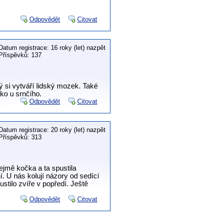
Odpovědět
Citovat
Datum registrace: 16 roky (let) nazpět
Příspěvků: 137
ý si vytváří lidský mozek. Také
ako u srnčího.
Odpovědět
Citovat
Datum registrace: 20 roky (let) nazpět
Příspěvků: 313
řejmě kočka a ta spustila
í. U nás kolují názory od sedící
stilo zvíře v popředí. Ještě
Odpovědět
Citovat