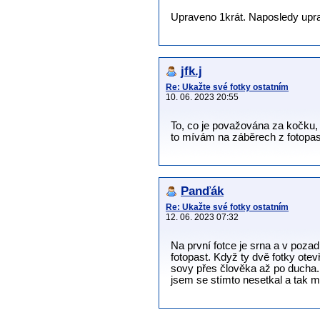
Upraveno 1krát. Naposledy upra
jfk.j
Re: Ukažte své fotky ostatním
10. 06. 2023 20:55
To, co je považována za kočku, 
to mívám na záběrech z fotopasti.
Panďák
Re: Ukažte své fotky ostatním
12. 06. 2023 07:32
Na první fotce je srna a v pozad
fotopast. Když ty dvě fotky otev
sovy přes člověka až po ducha. O
jsem se stímto nesetkal a tak m