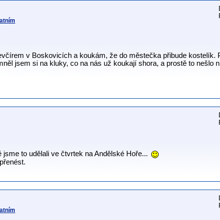
tatním
evčírem v Boskovicích a koukám, že do městečka přibude kostelík. 
něl jsem si na kluky, co na nás už koukají shora, a prostě to nešlo ni
ě jsme to udělali ve čtvrtek na Andělské Hoře...
přenést.
tatním