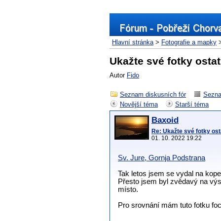
Hlavní stránka
>
Fotografie a mapky
Ukažte své fotky osta
Autor
Fido
Seznam diskusních fór
Sezna
Novější téma
Starší téma
Baxoid
Re: Ukažte své fotky os
01. 10. 2022 19:22
Sv. Jure, Gornja Podstrana
Tak letos jsem se vydal na kopec
Přesto jsem byl zvědavý na výsle
místo.
Pro srovnání mám tuto fotku fo