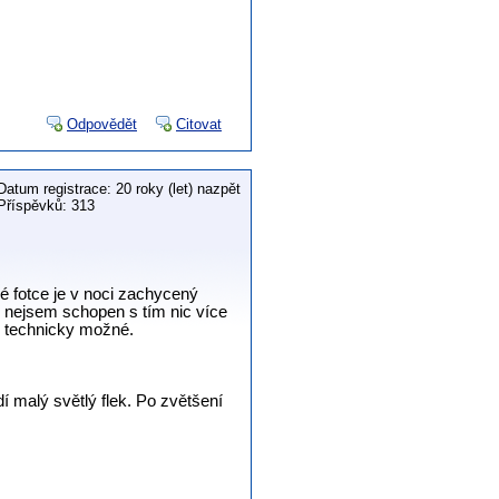
Odpovědět
Citovat
Datum registrace: 20 roky (let) nazpět
Příspěvků: 313
é fotce je v noci zachycený
le nejsem schopen s tím nic více
m technicky možné.
í malý světlý flek. Po zvětšení