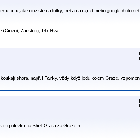
netu nějaké úložiště na fotky, třeba na rajčeti nebo googlephoto nebo
__________________________
ne (Čiovo), Zaostrog, 14x Hvar
s koukají shora, např. i Fanky, vždy když jedu kolem Graze, vzpomen
šovou polévku na Shell Gralla za Grazem.