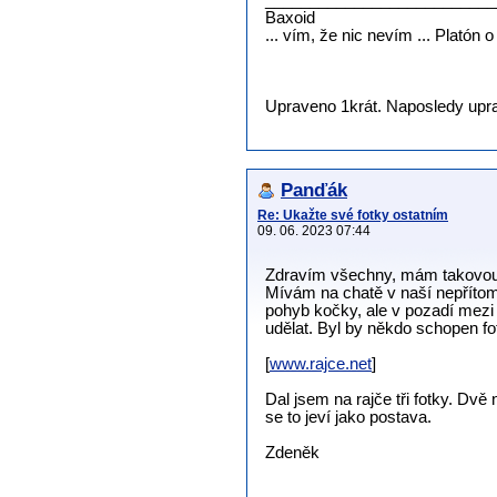
__________________________
Baxoid
... vím, že nic nevím ... Platón 
Upraveno 1krát. Naposledy uprav
Panďák
Re: Ukažte své fotky ostatním
09. 06. 2023 07:44
Zdravím všechny, mám takovou 
Mívám na chatě v naší nepřítomn
pohyb kočky, ale v pozadí mezi s
udělat. Byl by někdo schopen f
[
www.rajce.net
]
Dal jsem na rajče tři fotky. Dvě
se to jeví jako postava.
Zdeněk