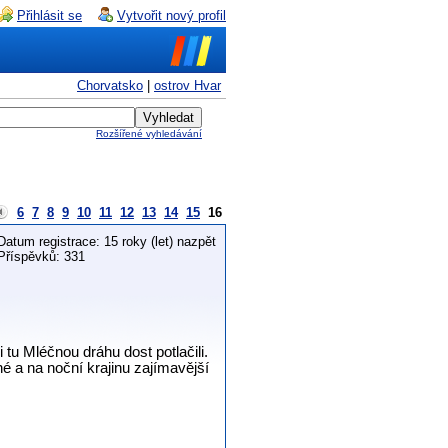
Přihlásit se
Vytvořit nový profil
Chorvatsko
|
ostrov Hvar
Rozšířené vyhledávání
6
7
8
9
10
11
12
13
14
15
16
Datum registrace: 15 roky (let) nazpět
Příspěvků: 331
tu Mléčnou dráhu dost potlačili.
né a na noční krajinu zajímavější