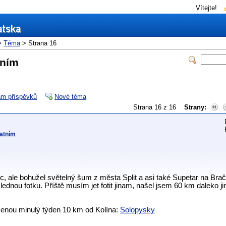
Vítejte!
>
Téma
> Strana 16
tním
m příspěvků
Nové téma
Strana 16 z 16
Strany:
tatním
, ale bohužel světelný šum z města Split a asi také Supetar na Brači 
dnou fotku. Příště musím jet fotit jinam, našel jsem 60 km daleko ji
cenou minulý týden 10 km od Kolína:
Solopysky