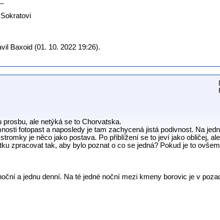
_
o Sokratovi
il Baxoid (01. 10. 2022 19:26).
prosbu, ale netýká se to Chorvatska.
osti fotopast a naposledy je tam zachycená jistá podivnost. Na jedn
tromky je něco jako postava. Po přiblížení se to jeví jako obličej, a
otku zpracovat tak, aby bylo poznat o co se jedná? Pokud je to ovše
 noční a jednu denní. Na té jedné noční mezi kmeny borovic je v pozad