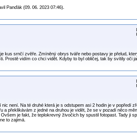
vil Panďák (09. 06. 2023 07:46).
je kus srnčí zvěře. Zmíněný obrys tváře nebo postavy je přelud, kter
 Prostě vidím co chci vidět. Kdyby to byl obličej, tak by svítily oči j
í nic není. Na té druhé která je s odstupem asi 2 hodin je v popředí z
řu a překlikávám z jedné na druhou je vidět, že se v pozadí něco měn
všem je fakt, že teplokrevný živočich by spustil fotopast. Tady ji spu
ne to zajimá.