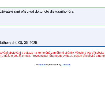
uživatelé smí přispívat do tohoto diskusního fóra.
během dne 09. 06. 2025
dkování ubytování a odkazy na komerčně zaměřené stránky. Všechny tyto příspěvk
ní, můžete použít e-mail. Provozovatel fóra neodpovídá za obsah příspěvků a nen
This
forum
is powered by
Phorum
.