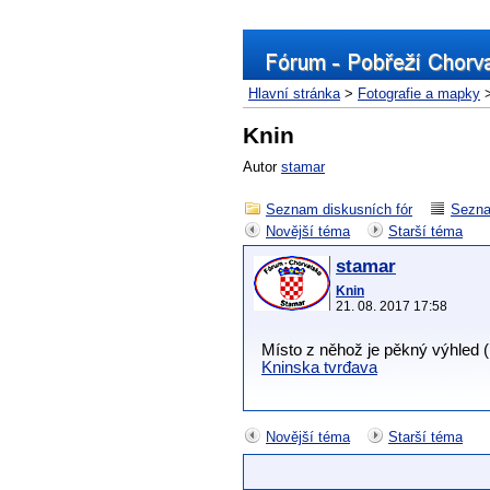
Hlavní stránka
>
Fotografie a mapky
>
Knin
Autor
stamar
Seznam diskusních fór
Sezna
Novější téma
Starší téma
stamar
Knin
21. 08. 2017 17:58
Místo z něhož je pěkný výhled 
Kninska tvrđava
Novější téma
Starší téma