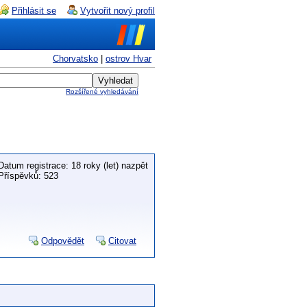
Přihlásit se
Vytvořit nový profil
Chorvatsko
|
ostrov Hvar
Rozšířené vyhledávání
Datum registrace: 18 roky (let) nazpět
Příspěvků: 523
Odpovědět
Citovat