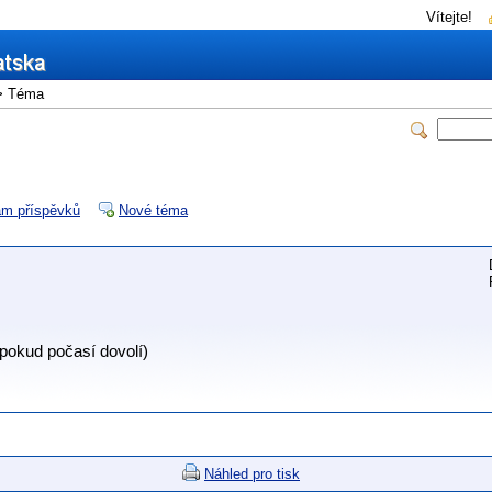
Vítejte!
 Téma
m příspěvků
Nové téma
(pokud počasí dovolí)
Náhled pro tisk