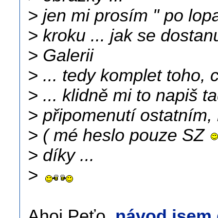
> jen mi prosím " po lopa
> kroku ... jak se dosta
> Galerii
> ... tedy komplet toho,
> ... klidně mi to napiš t
> připomenutí ostatním, k
> ( mé heslo pouze SZ
> díky ...
>
Ahoj Peťo,
návod jsem d