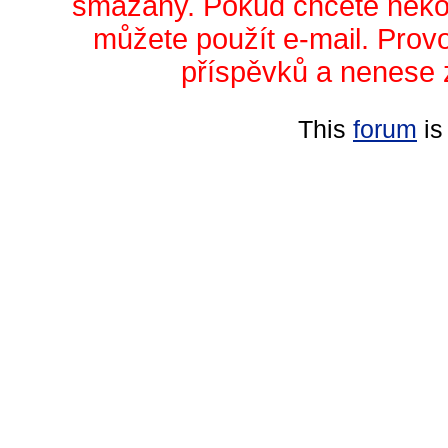
smazány. Pokud chcete něko
můžete použít e-mail. Prov
příspěvků a nenese 
This
forum
is