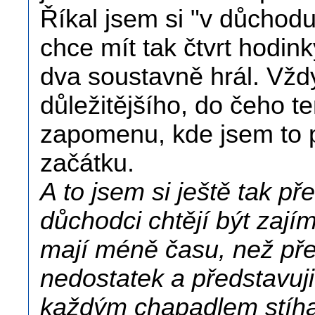
Říkal jsem si "v důchodu 
chce mít tak čtvrt hodin
dva soustavně hrál. Vžd
důležitějšího, do čeho t
zapomenu, kde jsem to p
začátku.
A to jsem si ještě tak pře
důchodci chtějí být zají
mají méně času, než př
nedostatek a představuji 
každým chapadlem stíha