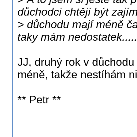
důchodci chtějí být zajím
> důchodu mají méně ča
taky mám nedostatek....
JJ, druhý rok v důchod
méně, takže nestíhám n
** Petr **