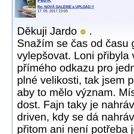
PetrK
Re: NOVÁ GALERIE a UPLOAD !!
17. 05. 2017 23:05
Děkuji Jardo
.
Snažím se čas od času ga
vylepšovat. Loni přiby
přímého odkazu pro jed
plné velikosti, tak jsem 
aby to mělo význam. Mí
dost. Fajn taky je nahr
driven, kdy se dá nahrá
přitom ani není potřeba