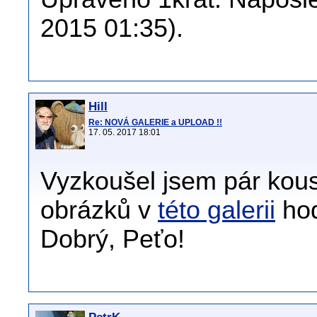
2015 01:35).
Hill
Re: NOVÁ GALERIE a UPLOAD !!
17. 05. 2017 18:01
Vyzkoušel jsem pár kousk
obrázků v
této galerii
hod
Dobrý, Peťo!