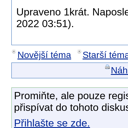
Upraveno 1krát. Naposle
2022 03:51).
Novější téma
Starší tém
Náhl
Promiňte, ale pouze regi
přispívat do tohoto disku
Přihlašte se zde.