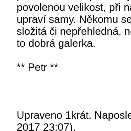
povolenou velikost, při 
upraví samy. Někomu s
složitá či nepřehledná, n
to dobrá galerka.
** Petr **
Upraveno 1krát. Naposle
2017 23:07).