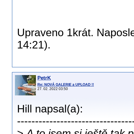
Upraveno 1krát. Naposled
14:21).
PetrK
Re: NOVÁ GALERIE a UPLOAD !!
27. 02. 2022 03:50
Hill napsal(a):
--------------------------------
>
A to jsem si ještě tak p