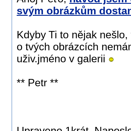
svým obrázkům dosta
Kdyby Ti to nějak nešlo,
o tvých obrázcích nemá
uživ.jméno v galerii
** Petr **
Upraveno 1krát. Naposle