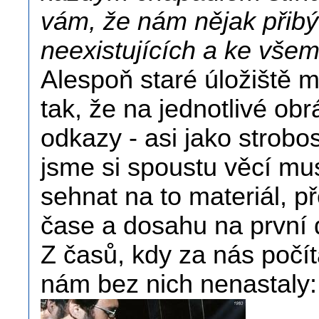
vám, že nám nějak přibý
neexistujících a ke vše
Alespoň staré úložiště 
tak, že na jednotlivé o
odkazy - asi jako strobo
jsme si spoustu věcí mus
sehnat na to materiál, p
čase a dosahu na první 
Z časů, kdy za nás počít
nám bez nich nenastaly: