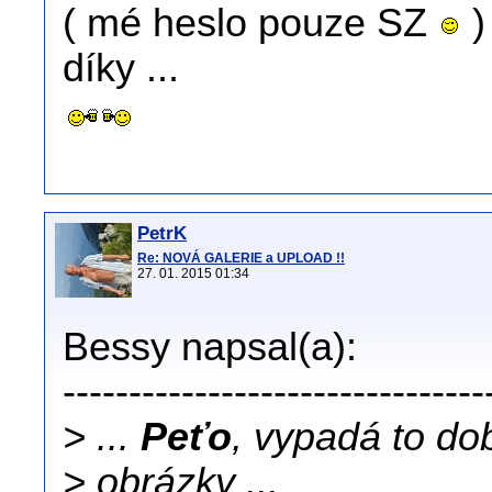
( mé heslo pouze SZ
)
díky ...
PetrK
Re: NOVÁ GALERIE a UPLOAD !!
27. 01. 2015 01:34
Bessy napsal(a):
--------------------------------
> ...
Peťo
, vypadá to dob
> obrázky ...