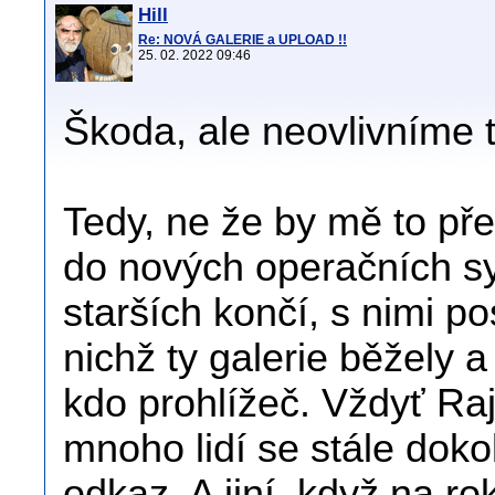
Hill
Re: NOVÁ GALERIE a UPLOAD !!
25. 02. 2022 09:46
Škoda, ale neovlivníme to
Tedy, ne že by mě to přek
do nových operačních sy
starších končí, s nimi p
nichž ty galerie běžely 
kdo prohlížeč. Vždyť Ra
mnoho lidí se stále doko
odkaz. A jiní, když na ro