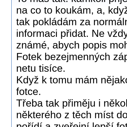
na co to koukám, a, kdy
tak pokládám za normáln
informaci přidat. Ne vždy
známé, abych popis mohl
Fotek bezejmenných záp
netu tisíce.
Když k tomu mám nějakou
fotce.
Třeba tak přiměju i něko
některého z těch míst do
pořídí a zveřejní lepší fot