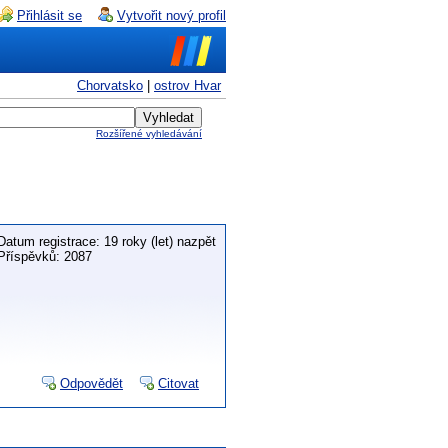
Přihlásit se
Vytvořit nový profil
Chorvatsko
|
ostrov Hvar
Rozšířené vyhledávání
Datum registrace: 19 roky (let) nazpět
Příspěvků: 2087
Odpovědět
Citovat