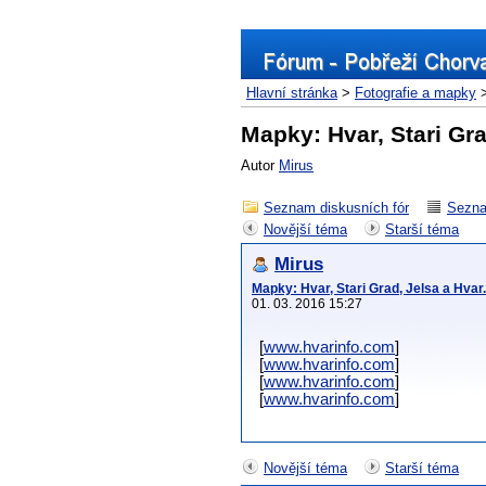
Hlavní stránka
>
Fotografie a mapky
>
Mapky: Hvar, Stari Gra
Autor
Mirus
Seznam diskusních fór
Sezna
Novější téma
Starší téma
Mirus
Mapky: Hvar, Stari Grad, Jelsa a Hvar.
01. 03. 2016 15:27
[
www.hvarinfo.com
]
[
www.hvarinfo.com
]
[
www.hvarinfo.com
]
[
www.hvarinfo.com
]
Novější téma
Starší téma