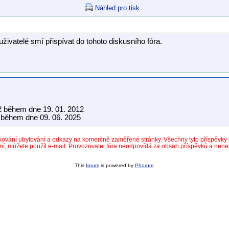
Náhled pro tisk
uživatelé smí přispívat do tohoto diskusního fóra.
2 během dne 19. 01. 2012
během dne 09. 06. 2025
dkování ubytování a odkazy na komerčně zaměřené stránky. Všechny tyto příspěvk
ní, můžete použít e-mail. Provozovatel fóra neodpovídá za obsah příspěvků a nen
This
forum
is powered by
Phorum
.