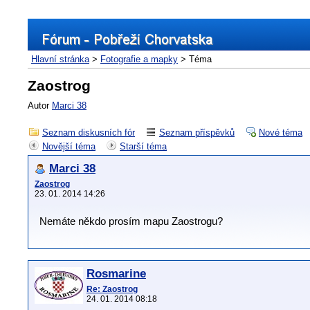
Hlavní stránka
>
Fotografie a mapky
> Téma
Zaostrog
Autor
Marci 38
Seznam diskusních fór
Seznam příspěvků
Nové téma
Novější téma
Starší téma
Marci 38
Zaostrog
23. 01. 2014 14:26
Nemáte někdo prosím mapu Zaostrogu?
Rosmarine
Re: Zaostrog
24. 01. 2014 08:18