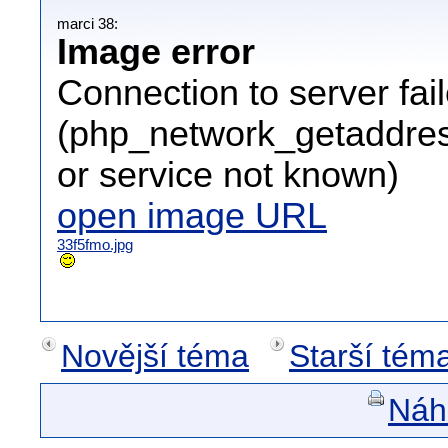
marci 38:
Image error
Connection to server fai
(php_network_getaddress
or service not known)
open image URL
33f5fmo.jpg
Novější téma
Starší tém
Náhl