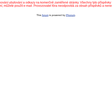
dkování ubytování a odkazy na komerčně zaměřené stránky. Všechny tyto příspěvk
ní, můžete použít e-mail. Provozovatel fóra neodpovídá za obsah příspěvků a nen
This
forum
is powered by
Phorum
.