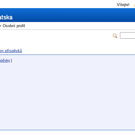
Vítejte!
 Osobní profil
m příspěvků
spěvky
]