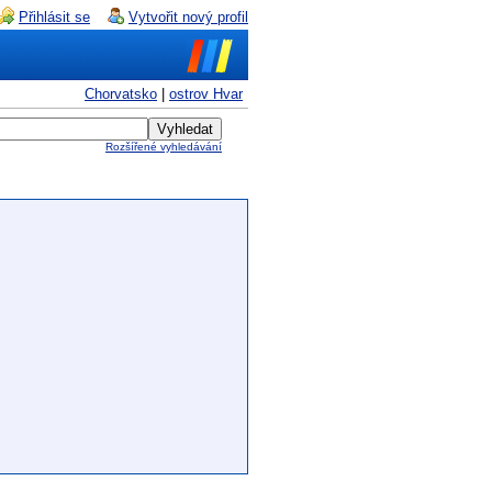
Přihlásit se
Vytvořit nový profil
Chorvatsko
|
ostrov Hvar
Rozšířené vyhledávání