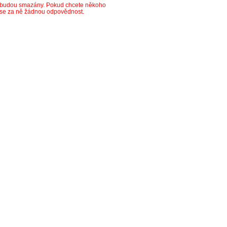
y budou smazány. Pokud chcete někoho
ese za ně žádnou odpovědnost.