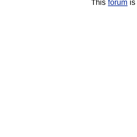
This
forum
is