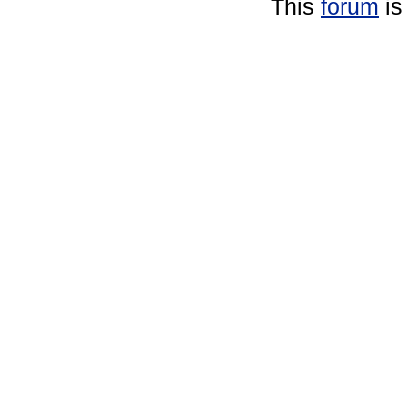
This
forum
is