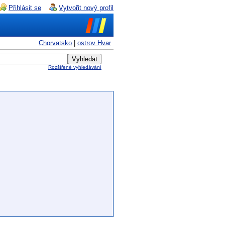
Přihlásit se
Vytvořit nový profil
Chorvatsko
|
ostrov Hvar
Rozšířené vyhledávání