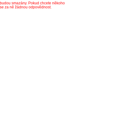
y budou smazány. Pokud chcete někoho
ese za ně žádnou odpovědnost.