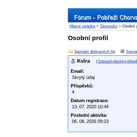
Hlavní stránka
>
Slovinsko
> Osobní p
Osobní profil
Seznam diskusních fór
Sezna
Kvíra
[
Zobrazit všechny přísp
Email:
Skrytý údaj
Příspěvků:
4
Datum registrace:
13. 07. 2020 10:44
Poslední aktivita:
06. 08. 2026 09:23