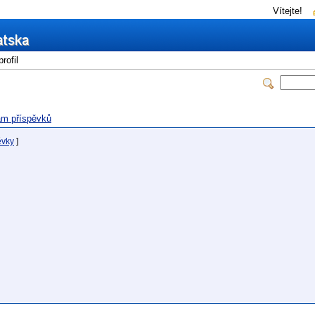
Vítejte!
rofil
m příspěvků
ěvky
]