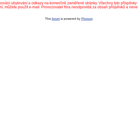
dkování ubytování a odkazy na komerčně zaměřené stránky. Všechny tyto příspěvk
ní, můžete použít e-mail. Provozovatel fóra neodpovídá za obsah příspěvků a nen
This
forum
is powered by
Phorum
.