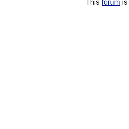
This
forum
is