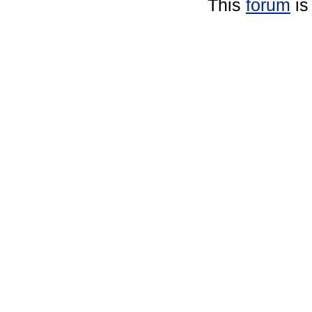
This
forum
is