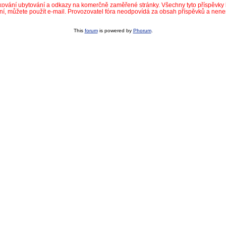
dkování ubytování a odkazy na komerčně zaměřené stránky. Všechny tyto příspěvk
ní, můžete použít e-mail. Provozovatel fóra neodpovídá za obsah příspěvků a nen
This
forum
is powered by
Phorum
.