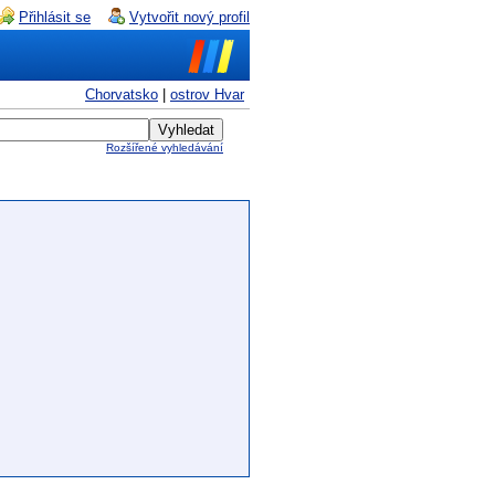
Přihlásit se
Vytvořit nový profil
Chorvatsko
|
ostrov Hvar
Rozšířené vyhledávání