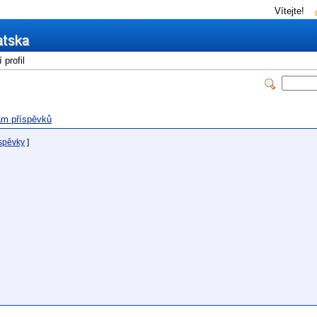
Vítejte!
profil
m příspěvků
íspěvky
]