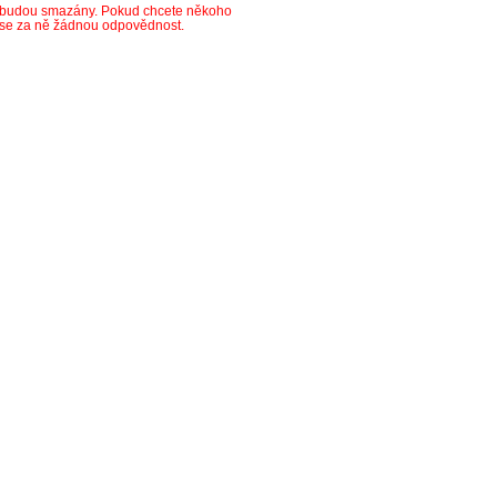
y budou smazány. Pokud chcete někoho
ese za ně žádnou odpovědnost.