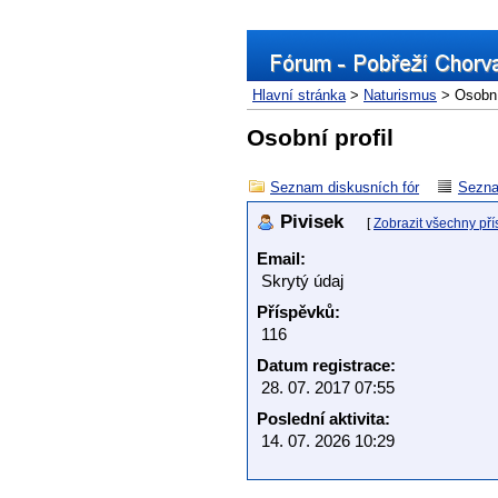
Hlavní stránka
>
Naturismus
> Osobní 
Osobní profil
Seznam diskusních fór
Sezna
Pivisek
[
Zobrazit všechny př
Email:
Skrytý údaj
Příspěvků:
116
Datum registrace:
28. 07. 2017 07:55
Poslední aktivita:
14. 07. 2026 10:29