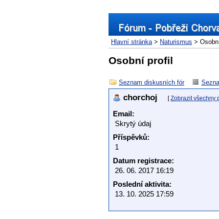
Hlavní stránka
>
Naturismus
> Osobní 
Osobní profil
Seznam diskusních fór
Sezna
chorchoj
[
Zobrazit všechny 
Email:
Skrytý údaj
Příspěvků:
1
Datum registrace:
26. 06. 2017 16:19
Poslední aktivita:
13. 10. 2025 17:59