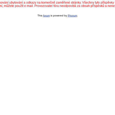
dkování ubytování a odkazy na komerčně zaměřené stránky. Všechny tyto příspěvk
ní, můžete použít e-mail. Provozovatel fóra neodpovídá za obsah příspěvků a nen
This
forum
is powered by
Phorum
.