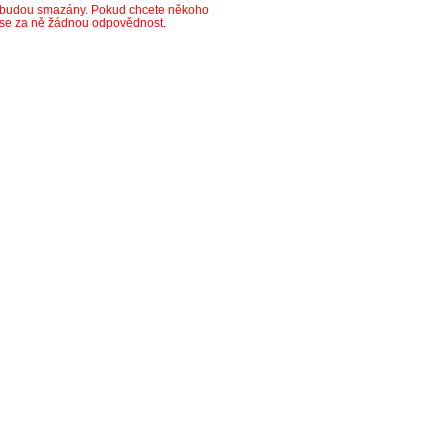
y budou smazány. Pokud chcete někoho
ese za ně žádnou odpovědnost.