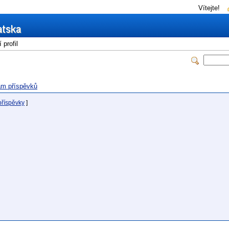
Vítejte!
profil
m příspěvků
příspěvky
]