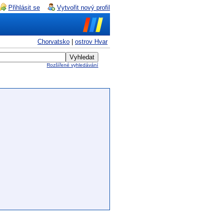
Přihlásit se
Vytvořit nový profil
Chorvatsko
|
ostrov Hvar
Rozšířené vyhledávání