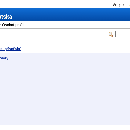
Vítejte!
 Osobní profil
m příspěvků
spěvky
]