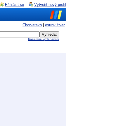
Přihlásit se
Vytvořit nový profil
Chorvatsko
|
ostrov Hvar
Rozšířené vyhledávání