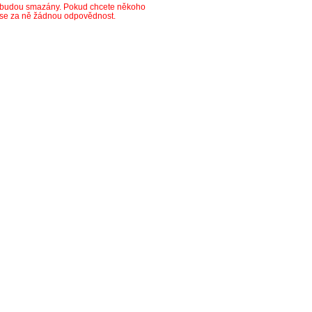
y budou smazány. Pokud chcete někoho
ese za ně žádnou odpovědnost.