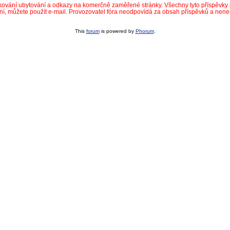
dkování ubytování a odkazy na komerčně zaměřené stránky. Všechny tyto příspěvk
ní, můžete použít e-mail. Provozovatel fóra neodpovídá za obsah příspěvků a nen
This
forum
is powered by
Phorum
.