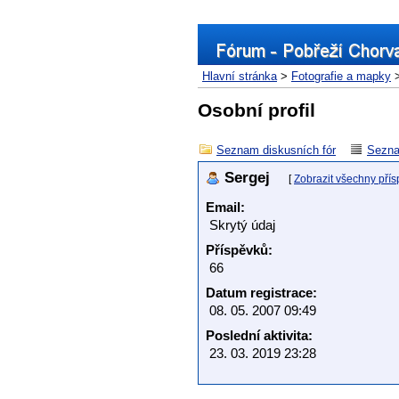
Hlavní stránka
>
Fotografie a mapky
>
Osobní profil
Seznam diskusních fór
Sezna
Sergej
[
Zobrazit všechny pří
Email:
Skrytý údaj
Příspěvků:
66
Datum registrace:
08. 05. 2007 09:49
Poslední aktivita:
23. 03. 2019 23:28