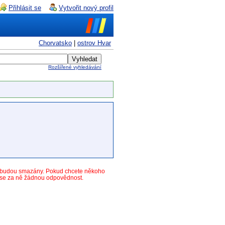
Přihlásit se
Vytvořit nový profil
Chorvatsko
|
ostrov Hvar
Rozšířené vyhledávání
y budou smazány. Pokud chcete někoho
ese za ně žádnou odpovědnost.