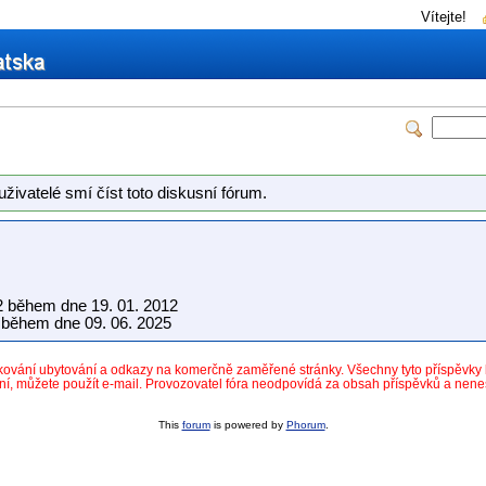
Vítejte!
uživatelé smí číst toto diskusní fórum.
2 během dne 19. 01. 2012
během dne 09. 06. 2025
dkování ubytování a odkazy na komerčně zaměřené stránky. Všechny tyto příspěvk
ní, můžete použít e-mail. Provozovatel fóra neodpovídá za obsah příspěvků a nen
This
forum
is powered by
Phorum
.